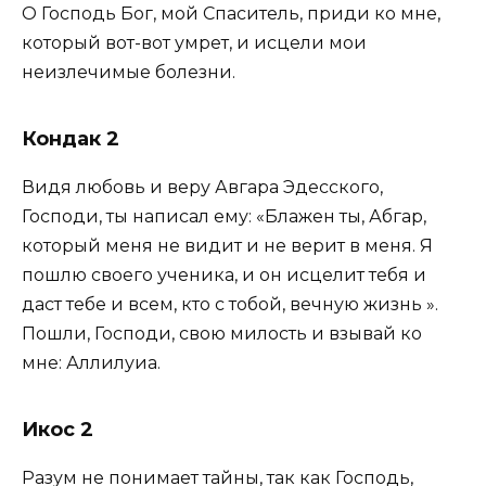
О Господь Бог, мой Спаситель, приди ко мне,
который вот-вот умрет, и исцели мои
неизлечимые болезни.
Кондак 2
Видя любовь и веру Авгара Эдесского,
Господи, ты написал ему: «Блажен ты, Абгар,
который меня не видит и не верит в меня. Я
пошлю своего ученика, и он исцелит тебя и
даст тебе и всем, кто с тобой, вечную жизнь ».
Пошли, Господи, свою милость и взывай ко
мне: Аллилуиа.
Икос 2
Разум не понимает тайны, так как Господь,