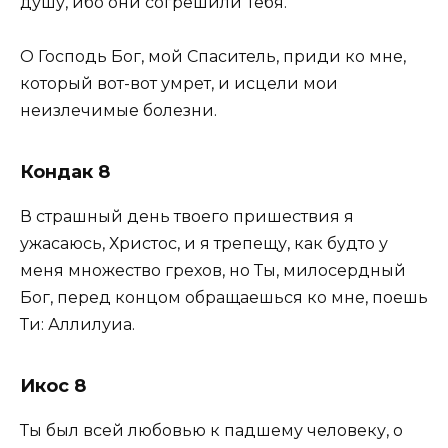
душу, ибо они согрешили Тебя.
О Господь Бог, мой Спаситель, приди ко мне,
который вот-вот умрет, и исцели мои
неизлечимые болезни.
Кондак 8
В страшный день твоего пришествия я
ужасаюсь, Христос, и я трепещу, как будто у
меня множество грехов, но Ты, милосердный
Бог, перед концом обращаешься ко мне, поешь
Ти: Аллилуиа.
Икос 8
Ты был всей любовью к падшему человеку, о