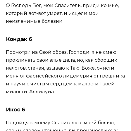
О Господь Бог, мой Спаситель, приди ко мне,
который вот-вот умрет, и исцели мои
неизлечимые болезни.
Кондак 6
Посмотри на Свой образ, Господи, я не смею
проклинать свои злые дела, но, как сборщик
налогов, стеная, взываю к Таю: Боже, очисти
меня от фарисейского лицемерия от грешника
и научи с чистым сердцем к малости Твоей
милости: Аллилуиа.
Икос 6
Подойдя к моему Спасителю с моей болью,
своим словом утешения, вы произнесли ежу: