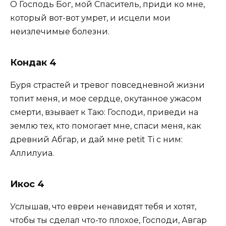
О Господь Бог, мой Спаситель, приди ко мне,
который вот-вот умрет, и исцели мои
неизлечимые болезни.
Кондак 4
Буря страстей и тревог повседневной жизни
топит меня, и мое сердце, окутанное ужасом
смерти, взывает к Таю: Господи, приведи на
землю тех, кто помогает мне, спаси меня, как
древний Абгар, и дай мне petit Ti с ним:
Аллилуиа.
Икос 4
Услышав, что евреи ненавидят тебя и хотят,
чтобы ты сделал что-то плохое, Господи, Авгар