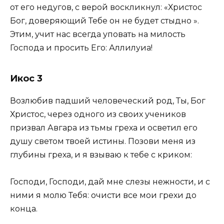
от его недугов, с верой воскликнул: «Христос
Бог, доверяющий Тебе он не будет стыдно ».
Этим, учит нас всегда уповать на милость
Господа и просить Его: Аллилуиа!
Икос 3
Возлюбив падший человеческий род, Ты, Бог
Христос, через одного из своих учеников
призвал Авгара из тьмы греха и осветил его
душу светом твоей истины. Позови меня из
глубины греха, и я взываю к тебе с криком:
Господи, Господи, дай мне слезы нежности, и с
ними я молю Тебя: очисти все мои грехи до
конца.