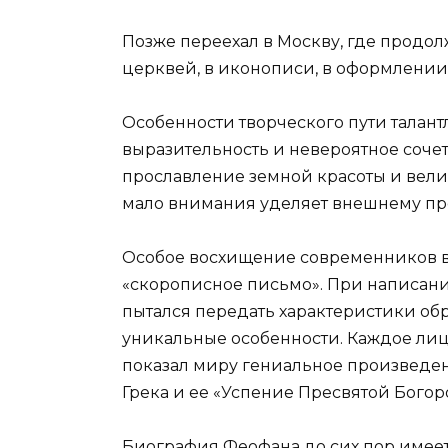
Позже переехал в Москву, где продол
церквей, в иконописи, в оформлении
Особенности творческого пути талан
выразительность и невероятное сочет
прославление земной красоты и вели
мало внимания уделяет внешнему п
Особое восхищение современников вы
«скорописное письмо». При написан
пытался передать характеристики об
уникальные особенности. Каждое лиц
показал миру гениальное произведен
Грека и ее «Успение Пресвятой Бого
Биография Феофана до сих пор имеет