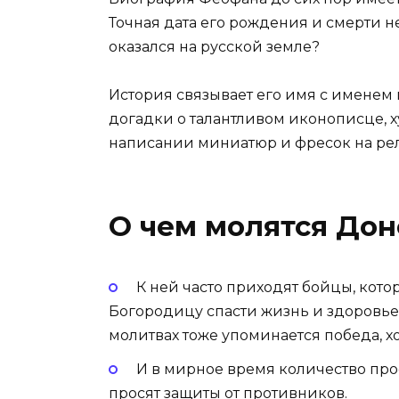
Точная дата его рождения и смерти н
оказался на русской земле?
История связывает его имя с именем м
догадки о талантливом иконописце, 
написании миниатюр и фресок на ре
О чем молятся До
К ней часто приходят бойцы, кото
Богородицу спасти жизнь и здоровье и
молитвах тоже упоминается победа, хо
И в мирное время количество про
просят защиты от противников.