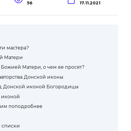
56
17.11.2021
ти мастера?
й Матери
 Божией Матери, о чем ее просят?
авторства Донской иконы
ед Донской иконой Богородицы
х иконой
рим поподробнее
о списки