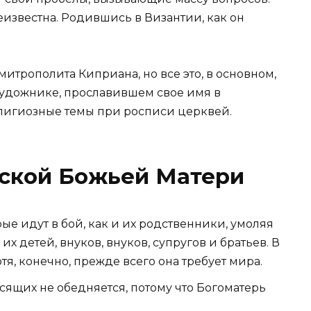
еизвестна. Родившись в Византии, как он
итрополита Киприана, но все это, в основном,
художнике, прославившем свое имя в
лигиозные темы при росписи церквей.
нской Божьей Матери
рые идут в бой, как и их родственники, умоляя
х детей, внуков, внуков, супругов и братьев. В
тя, конечно, прежде всего она требует мира.
сящих не обедняется, потому что Богоматерь