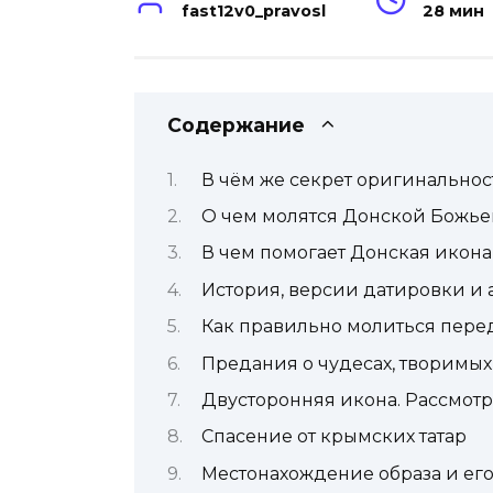
fast12v0_pravosl
28 мин
Содержание
В чём же секрет оригинальнос
О чем молятся Донской Божье
В чем помогает Донская икона
История, версии датировки и 
Как правильно молиться пер
Предания о чудесах, творимы
Двусторонняя икона. Рассмот
Спасение от крымских татар
Местонахождение образа и ег