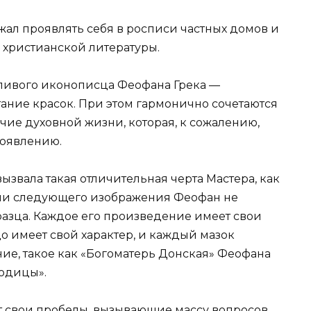
жал проявлять себя в росписи частных домов и
 христианской литературы.
тливого иконописца Феофана Грека —
ание красок. При этом гармонично сочетаются
чие духовной жизни, которая, к сожалению,
роявлению.
звала такая отличительная черта Мастера, как
ии следующего изображения Феофан не
разца. Каждое его произведение имеет свои
о имеет свой характер, и каждый мазок
ие, такое как «Богоматерь Донская» Феофана
родицы».
 свои пробелы, вызывающие массу вопросов.