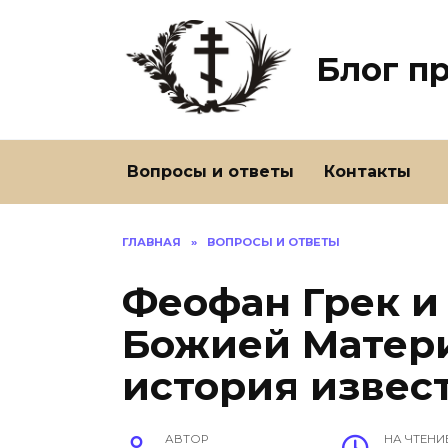
Перейти
к
содержанию
Блог п
Вопросы и ответы
Контакты
ГЛАВНАЯ
»
ВОПРОСЫ И ОТВЕТЫ
Феофан Грек и
Божией Матери
история извес
АВТОР
НА ЧТЕНИ