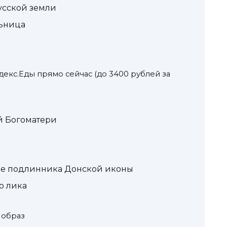
усской земли
ьница
декс.Еды прямо сейчас (до 3400 рублей за
й Богоматери
е подлинника Донской иконы
о лика
 образ