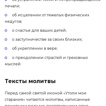
печали;
об исцелении от тяжелых физических
недугов;
о счастье для ваших детей;
о заступничестве за своих близких;
об укреплении в вере;
о преодолении страстей и греховных
мыслей.
Тексты молитвы
Перед самой святой иконой «Утоли мои
старания» читаются молитвы, написанные
пожилыми людьми, посвятившими свою