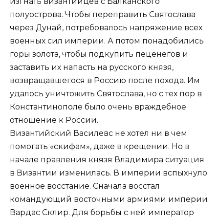
изгнать византийцев с Балканского
полуострова. Чтобы переправить Святослава
через Дунай, потребовалось напряжение всех
военных сил империи. А потом понадобились
горы золота, чтобы подкупить пеценегов и
заставить их напасть на русского князя,
возвращавшегося в Россию после похода. Им
удалось уничтожить Святослава, но с тех пор в
Константинополе было очень враждебное
отношение к России.
Византийский Василевс не хотел ни в чем
помогать «скифам», даже в крещении. Но в
начале правления князя Владимира ситуация
в Византии изменилась. В империи вспыхнуло
военное восстание. Сначала восстал
командующий восточными армиями империи
Вардас Склир. Для борьбы с ней император