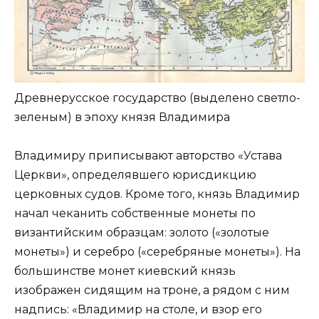
Древнерусское государство (выделено светло-
зеленым) в эпоху князя Владимира
Владимиру приписывают авторство «Устава
Церкви», определявшего юрисдикцию
церковных судов. Кроме того, князь Владимир
начал чеканить собственные монеты по
византийским образцам: золото («золотые
монеты») и серебро («серебряные монеты»). На
большинстве монет киевский князь
изображен сидящим на троне, а рядом с ним
надпись: «Владимир на столе, и взор его